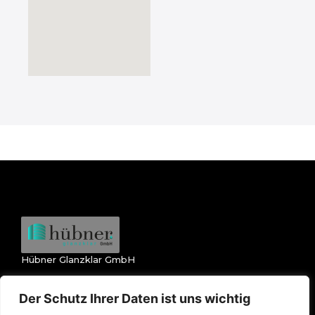
Hübner Glanzklar GmbH
Dienstleistungen
Rechtliches
Glasreinigung
Impressum
Der Schutz Ihrer Daten ist uns wichtig
Gebäudereinigung
Datenschutzerklärung
Winterdienst